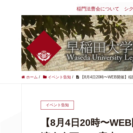
稲門法曹会について
シ
ホーム
/
イベント告知
/
【8月4日20時〜WEB開催】
イベント告知
【8月4日20時〜W