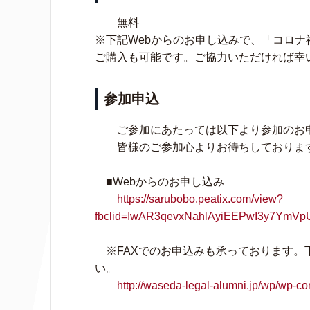
無料
※下記Webからのお申し込みで、「コロナ
ご購入も可能です。ご協力いただければ幸
参加申込
ご参加にあたっては以下より参加のお申
皆様のご参加心よりお待ちしておりま
■Webからのお申し込み
https://sarubobo.peatix.com/view?
fbclid=IwAR3qevxNahlAyiEEPwI3y7YmV
※FAXでのお申込みも承っております。下
い。
http://waseda-legal-alumni.jp/wp/wp-c