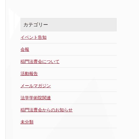
カ
イ
ブ
カテゴリー
イベント告知
会報
稲門法曹会について
活動報告
メールマガジン
法学学術院関連
稲門法曹会からのお知らせ
未分類