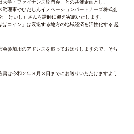
⽥⼤学・ファイナンス稲⾨会」との共催企画とし、
常勤理事やひだしんイノベーションパートナーズ株式会
さと けいし）さんを講師に迎え実施いたします。
ぼコイン」は衰退する地⽅の地域経済を活性化する 起
。
演会参加⽤のアドレスを追ってお送りしますので、そち
込書は令和２年８⽉３⽇までにお送りいただけますよう