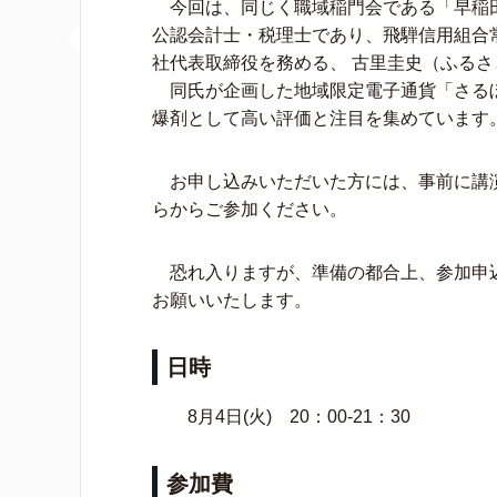
今回は、同じく職域稲⾨会である「早稲
公認会計⼠・税理⼠であり、⾶騨信⽤組合
社代表取締役を務める、 古⾥圭史（ふる
同⽒が企画した地域限定電⼦通貨「さるぼ
爆剤として⾼い評価と注⽬を集めています
お申し込みいただいた方には、事前に講
らからご参加ください。
恐れ入りますが、準備の都合上、参加申
お願いいたします。
日時
8月4日(火) 20：00-21：30
参加費