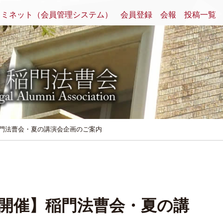
クミネット（会員管理システム）
会員登録
会報
投稿一覧
稲門法曹会・夏の講演会企画のご案内
EB開催】稲門法曹会・夏の講