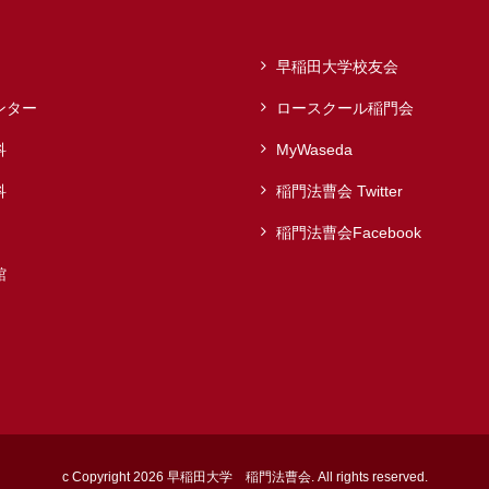
早稲田大学校友会
ンター
ロースクール稲門会
科
MyWaseda
科
稲門法曹会 Twitter
稲門法曹会Facebook
館
c Copyright 2026 早稲田大学 稲門法曹会. All rights reserved.