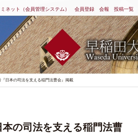
クミネット（会員管理システム）
会員登録
会報
投稿一覧
号『日本の司法を支える稲門法曹会』掲載
日本の司法を支える稲門法曹