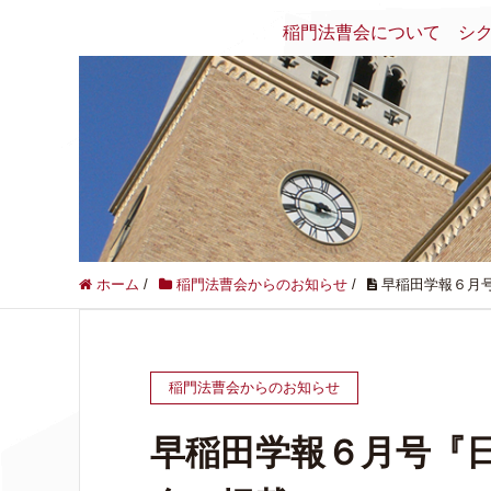
稲門法曹会について
シ
ホーム
/
稲門法曹会からのお知らせ
/
早稲田学報６月
稲門法曹会からのお知らせ
早稲田学報６月号『