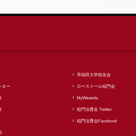
早稲田大学校友会
ンター
ロースクール稲門会
科
MyWaseda
科
稲門法曹会 Twitter
稲門法曹会Facebook
館