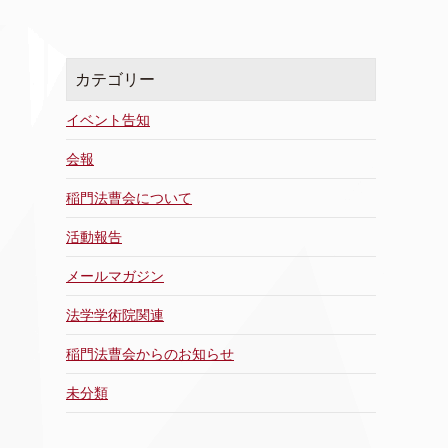
カ
イ
ブ
カテゴリー
イベント告知
会報
稲門法曹会について
活動報告
メールマガジン
法学学術院関連
稲門法曹会からのお知らせ
未分類